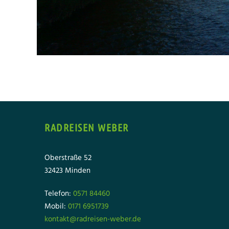
RADREISEN WEBER
Oberstraße 52
32423 Minden
Telefon:
0571 84460
Mobil:
0171 6951739
kontakt@radreisen-weber.de