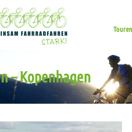
Toure
in – Kopenhagen