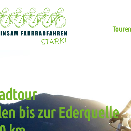
Toure
adtour
en bis zur Ederquelle
20 km