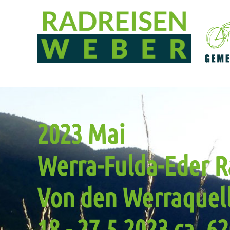
2023 Mai
Werra-Fulda-Eder R
Von den Werraquell
18.- 27.5.2023 ca. 6