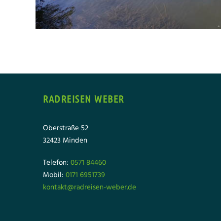
RADREISEN WEBER
Oberstraße 52
32423 Minden
Telefon:
0571 84460
Mobil:
0171 6951739
kontakt@radreisen-weber.de